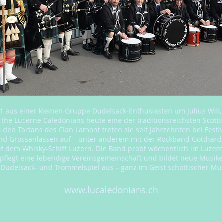
 aus einer kleinen Gruppe Dudelsack-Enthusiasten um Julius Wili,
the Lucerne Caledonians heute eine der traditionsreichsten Scott
 den Tartans des Clan Lamont treten sie seit Jahrzehnten bei Festi
nd Grossanlässen auf – unter anderem mit der Rockband Gotthard
uf dem Whisky-Schiff Luzern. Die Band probt wöchentlich im Luzer
 pflegt eine lebendige Vereinsgemeinschaft und bildet neue Musik
Dudelsack- und Trommelspiel aus – ganz im Geist schottischer Mus
www.lucaledonians.ch