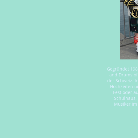
Gegründet 1981
and Drums of 
der Schweiz. In
Hochzeiten u
Fest oder a
Schulhaus,
Musiker im 