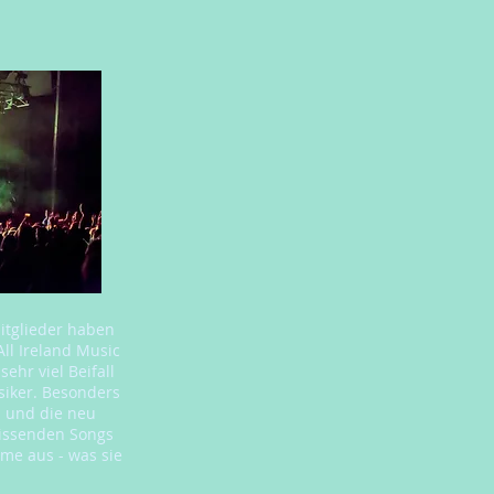
mitglieder haben
ll Ireland Music
hr viel Beifall
ssiker. Besonders
n und die neu
eissenden Songs
me aus - was sie