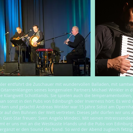
ler entführt die Zuschauer mit wundervollen Balladen, mit samtw
 Gitarrenklängen seines kongenialen Partners Michael Winkler in d
e Klangwelt Schottlands. Sie spielen auch die temperamentvollen,
man sonst in den Pubs von Edinburgh oder Inverness hört. Es wird
unken und gelacht! Andreas Winkler war 15 Jahre Solist am Opernh
vor auf den Bühnen der Welt vertreten. Dieses Jahr dürfen wir uns 
 Gast-Star freuen: Sven Angelo Mindeci. Mit seinen mitreissende
t er uns mit an die Westküste Irlands und die Pubs von Edinburg
 ergänzt er den Sound der band. So wird der Abend zugleich fetzig