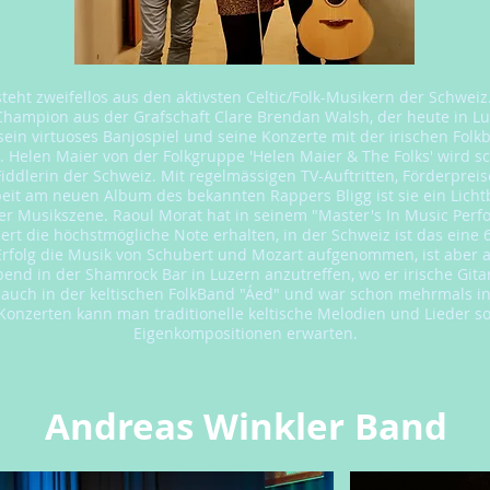
steht zweifellos aus den aktivsten Celtic/Folk-Musikern der Schweiz
-Champion aus der Grafschaft Clare Brendan Walsh, der heute in Luz
sein virtuoses Banjospiel und seine Konzerte mit der irischen Folk
. Helen Maier von der Folkgruppe 'Helen Maier & The Folks' wird sc
Fiddlerin der Schweiz. Mit regelmässigen TV-Auftritten, Förderprei
eit am neuen Album des bekannten Rappers Bligg ist sie ein Lichtb
er Musikszene. Raoul Morat hat in seinem "Master's In Music Per
ert die höchstmögliche Note erhalten, in der Schweiz ist das eine 6
rfolg die Musik von Schubert und Mozart aufgenommen, ist aber 
end in der Shamrock Bar in Luzern anzutreffen, wo er irische Git
lt auch in der keltischen FolkBand "Áed" und war schon mehrmals in
 Konzerten kann man traditionelle keltische Melodien und Lieder s
Eigenkompositionen erwarten.
Andreas Winkler Band