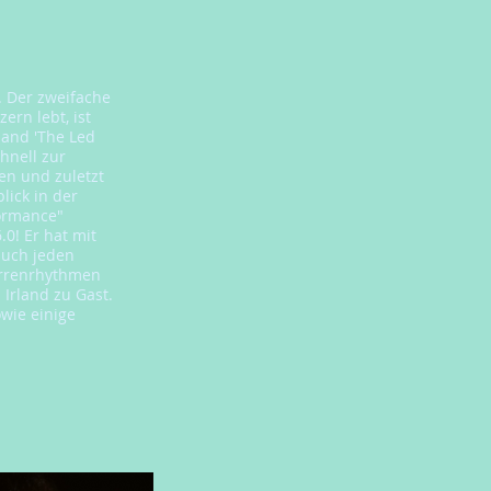
. Der zweifache
ern lebt, ist
band 'The Led
hnell zur
sen und zuletzt
lick in der
formance"
.0! Er hat mit
auch jeden
arrenrhythmen
 Irland zu Gast.
owie einige