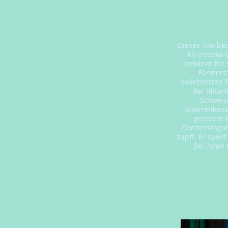
Dieses Trio be
All-Ireland
bekannt für 
Farmers'
beliebtesten 
der Mitarb
Schweiz
Gitarrenkonz
grossem E
Donnerstagab
zupft. Er spie
Bei ihren