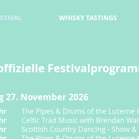
STIVAL
WHISKY TASTINGS
offizielle Festivalprogra
ag 27. November 2026
hr
The Pipes & Drums of the Lucerne 
Uhr
Celtic Trad Music with Brendan Wal
hr
Scottish Country Dancing - Show &
hr
The Pipes & Drums of the Lucerne 