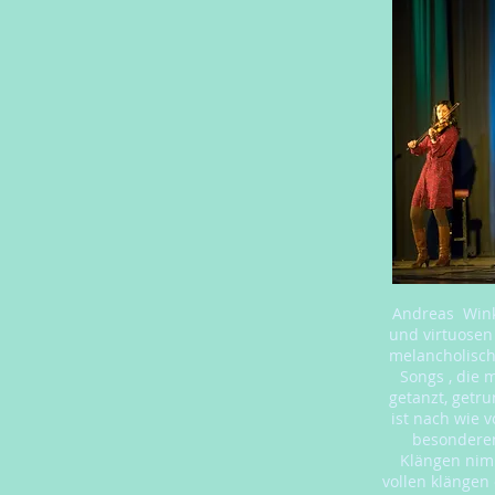
Andreas Wink
und virtuosen
melancholisch
Songs , die 
getanzt, getr
ist nach wie 
besonderen
Klängen nimm
vollen klängen