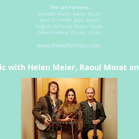
The Led Farmers:
Brendan Walsh: Banjo, Vocals
Ross O`Farrell: Bass, Vocals
Eoghan de Hoog: Guitar, Vocals
Glenn Malone: Drums, Vocals
www.theledfarmers.com
sic with Helen Meier, Raoul Morat a