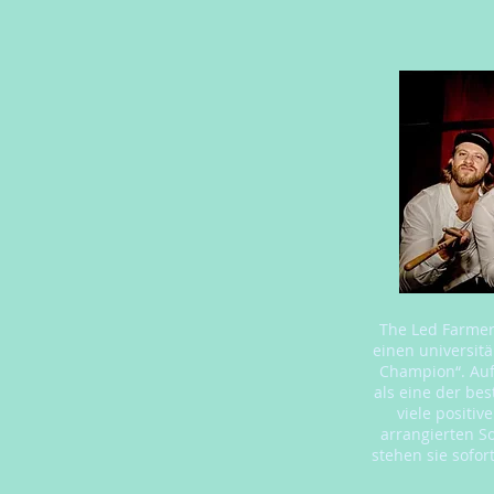
The Led Farmers
einen universit
Champion“. Auf
als eine der bes
viele positi
arrangierten So
stehen sie sofo