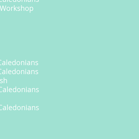
 Workshop
Caledonians
aledonians
sh
Caledonians
Caledonians