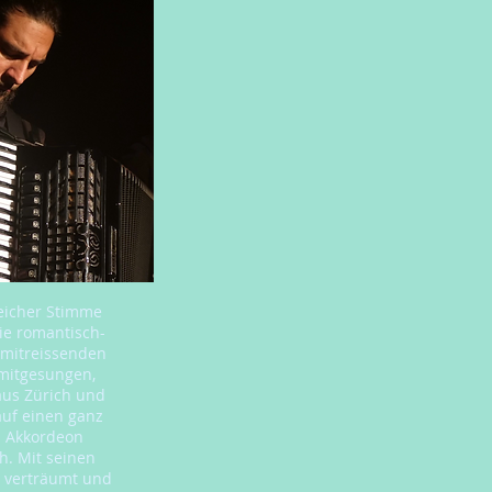
eicher Stimme
ie romantisch-
 mitreissenden
 mitgesungen,
aus Zürich und
auf einen ganz
n Akkordeon
h. Mit seinen
, verträumt und