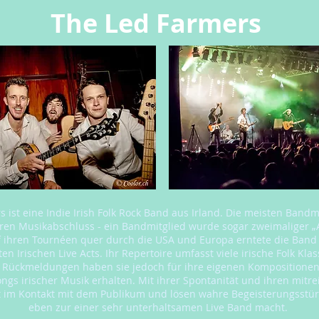
The Led Farmers
 ist eine Indie Irish Folk Rock Band aus Irland. Die meisten Band
ären Musikabschluss - ein Bandmitglied wurde sogar zweimaliger „A
 ihren Tournéen quer durch die USA und Europa erntete die Band se
ten Irischen Live Acts. Ihr Repertoire umfasst viele irische Folk Kla
ve Rückmeldungen haben sie jedoch für ihre eigenen Kompositione
ngs irischer Musik erhalten. Mit ihrer Spontanität und ihren mitr
rt im Kontakt mit dem Publikum und lösen wahre Begeisterungsstür
eben zur einer sehr unterhaltsamen Live Band macht.