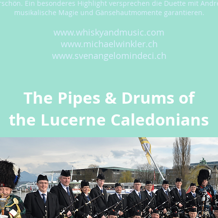
schön. Ein besonderes Highlight versprechen die Duette mit Andre
musikalische Magie und Gänsehautmomente garantieren.
www.whiskyandmusic.com
www.michaelwinkler.ch
www.svenangelomindeci.ch
The Pipes & Drums of
the Lucerne Caledonians