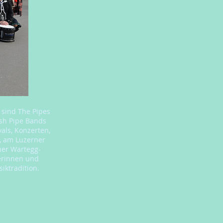
 sind The Pipes
ish Pipe Bands
vals, Konzerten,
, am Luzerner
ner Wartegg-
erinnen und
iktradition.