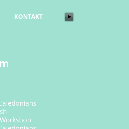
KONTAKT
mm
Caledonians
sh
 Workshop
Caledonians